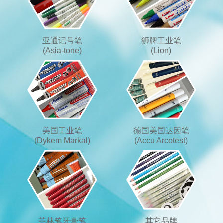
亚通记号笔
狮牌工业笔
(Asia-tone)
(Lion)
美国工业笔
德国美国达因笔
(Dykem Markal)
(Accu Arcotest)
菲林笔牙膏笔
其它品牌