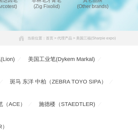
国达因笔
菲林笔牙膏笔
其它品牌
rcotest)
(Zig Fixolid)
(Other brands)
当前位置：
首页
>
代理产品
>
美国三福(Sharpie expo)
ion)
美国工业笔(Dykem Markal)
斑马 东洋 中柏（ZEBRA TOYO SIPA）
笔（ACE）
施德楼（STAEDTLER)
R）