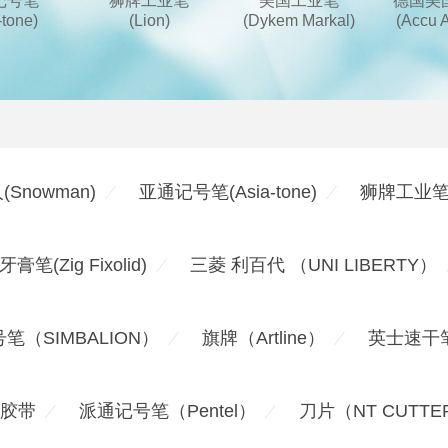
记号笔
狮牌工业笔
美国工业笔
德国美
-tone)
(Lion)
(Dykem Markal)
(Accu A
Snowman)
亚通记号笔(Asia-tone)
狮牌工业笔(L
笔(Zig Fixolid)
三菱 利百代 （UNI LIBERTY）
笔（SIMBALION）
旗牌（Artline）
英士速干
M胶带
派通记号笔（Pentel）
刀片（NT CUTTE