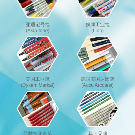
亚通记号笔
狮牌工业笔
(Asia-tone)
(Lion)
美国工业笔
德国美国达因笔
(Dykem Markal)
(Accu Arcotest)
菲林笔牙膏笔
其它品牌