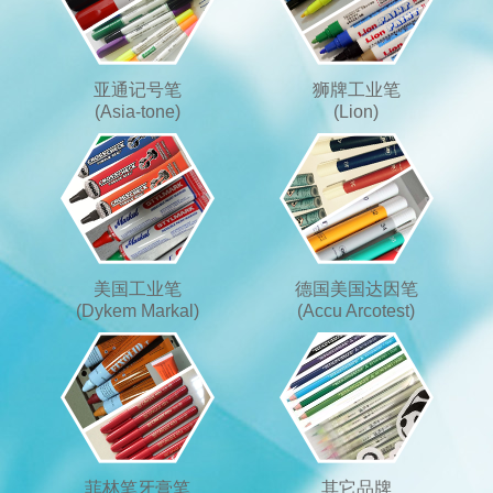
亚通记号笔
狮牌工业笔
(Asia-tone)
(Lion)
美国工业笔
德国美国达因笔
(Dykem Markal)
(Accu Arcotest)
菲林笔牙膏笔
其它品牌