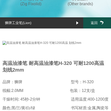
(Zig Fixolid)
(Other brands)
狮牌工业笔(Lion)
返回
高温油漆笔 耐高温油漆笔H-320 可耐1200高温
划线2mm
品牌：狮牌
型号：H-320
线幅:2.0MM
包装：12支/盒
干燥时间: 45秒-2分钟
适用温度:400-1200度
颜色:黑/兰/黄/白/绿
书写材质:金属,陶瓷等