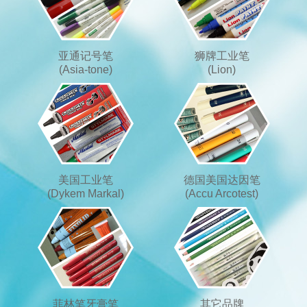
亚通记号笔
狮牌工业笔
(Asia-tone)
(Lion)
美国工业笔
德国美国达因笔
(Dykem Markal)
(Accu Arcotest)
菲林笔牙膏笔
其它品牌