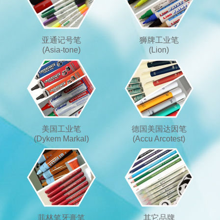
亚通记号笔
狮牌工业笔
(Asia-tone)
(Lion)
美国工业笔
德国美国达因笔
(Dykem Markal)
(Accu Arcotest)
菲林笔牙膏笔
其它品牌